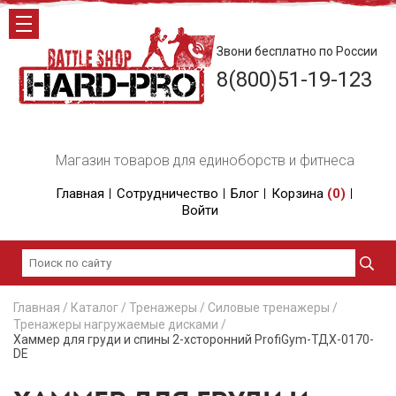
Звони бесплатно по России
8(800)51-19-123
Магазин товаров для единоборств и фитнеса
Главная
Сотрудничество
Блог
Корзина
(
0
)
Войти
Главная
/
Каталог
/
Тренажеры
/
Силовые тренажеры
/
Тренажеры нагружаемые дисками
/
Хаммер для груди и спины 2-хсторонний ProfiGym-ТДХ-0170-
DE