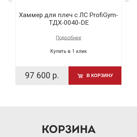
р
Хаммер для плеч с ЛС ProfiGym-
ТДХ-0040-DE
Подробнее
Купить в 1 клик
97 600
р.
У
В КОРЗИНУ
КОРЗИНА