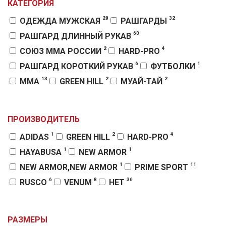
КАТЕГОРИЯ
28
32
ОДЕЖДА МУЖСКАЯ
РАШГАРДЫ
60
РАШГАРД ДЛИННЫЙ РУКАВ
2
4
СОЮЗ ММА РОССИИ
HARD-PRO
6
1
РАШГАРД КОРОТКИЙ РУКАВ
ФУТБОЛКИ
13
2
2
MMA
GREEN HILL
МУАЙ-ТАЙ
9
2
2
РАШГАРДЫ VENUM
VENUM
HAYABUSA
3
4
ДЖИУ-ДЖИТСУ
ПАНКРАТИОН
ПРОИЗВОДИТЕЛЬ
26
68
КОМПЛЕКТЫ
РАШГАРДЫ MMA
1
2
4
ADIDAS
GREEN HILL
HARD-PRO
25
25
ШОРТЫ MMA
ШТАНЫ ДЛЯ MMA
1
1
HAYABUSA
NEW ARMOR
6
RUSCO SPORT
1
11
NEW ARMOR,NEW ARMOR
PRIME SPORT
6
8
36
RUSCO
VENUM
НЕТ
РАЗМЕРЫ