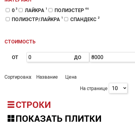
3
5
11
СЕРЫЙ-КАМУФЛЯЖ
СИНИЙ
ЧЕРНЫЙ
3
1
46
0
ЛАЙКРА
ПОЛИЭСТЕР
4
2
ЧЕРНЫЙ-БЕЛЫЙ
ЧЕРНЫЙ-КРАСНЫЙ
1
2
ПОЛИЭСТР/ЛАЙКРА
СПАНДЕКС
16
14
ШОРТЫ
ШТАНЫ
СТОИМОСТЬ
ОТ
ДО
Сортировка:
Название
Цена
На странице