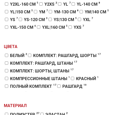
5
2
7
8
Y2XL-160 СМ
Y2XS
YL
YL-140 СМ
5
7
8
5
YL|150 СМ
YM
YM-130 СМ
YM|140 СМ
7
3
5
7
YS
YS-120 СМ
YS|130 СМ
YXL
6
5
7
YXL-150 СМ
YXL|160 СМ
YXS
5
5
YXS|120 СМ
YXXS|110 СМ
ЦВЕТА
2
17
БЕЛЫЙ
КОМПЛЕКТ: РАШГАРД, ШОРТЫ
17
КОМПЛЕКТ: РАШГАРД, ШТАНЫ
17
КОМПЛЕКТ: ШОРТЫ, ШТАНЫ
1
1
КОМПРЕССИОННЫЕ ШТАНЫ
КРАСНЫЙ
17
19
ПОЛНЫЙ КОМПЛЕКТ
РАШГАРД
1
1
18
ЧЕРНЫЙ
ЧЕРНЫЙ-БЕЛЫЙ
ШОРТЫ
16
ШТАНЫ
МАТЕРИАЛ
27
2
ПОЛИЭСТЕР
ЭЛАСТАН