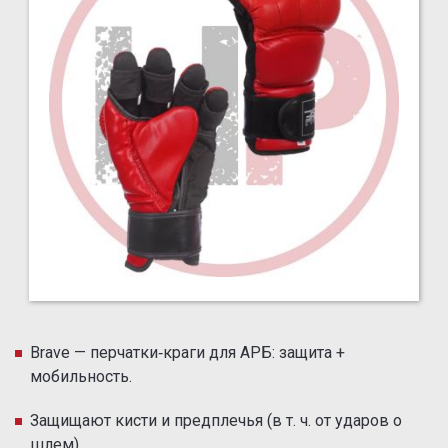
Brave — перчатки‑краги для АРБ: защита +
мобильность.
Защищают кисти и предплечья (в т. ч. от ударов о
шлем).