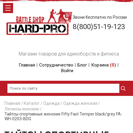
Звони бесплатно по России
8(800)51-19-123
Магазин товаров для единоборств и фитнеса
Главная
Сотрудничество
Блог
Корзина
(
0
)
Войти
Главная
/
Каталог
/
Одежда
/
Одежда женская
/
Легинсы женские
/
Тайтсы спортивные женские Fifty Fast Temper black/grey FA-
WH-0203-BDG