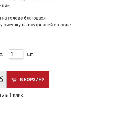
акций
 на голове благодаря
 рисунку на внутренней стороне
о:
шт.
:
б.
В КОРЗИНУ
ть в 1 клик