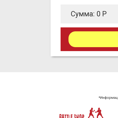
Сумма:
0
Р
*Информаци