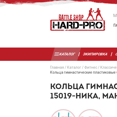
М
Г
КАТАЛОГ
ЭКИПИРОВКА
Главная
/
Каталог
/
Фитнес
/
Классиче
Кольца гимнастические пластиковые б
КОЛЬЦА ГИМНА
15019-НИКА, МА