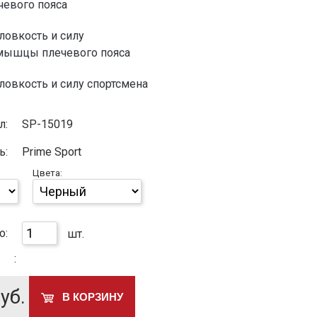
евого пояса
ловкость и силу
 мышцы плечевого пояса
ловкость и силу спортсмена
л:
SP-15019
ь:
Prime Sport
Цвета:
о:
шт.
:
уб.
В КОРЗИНУ