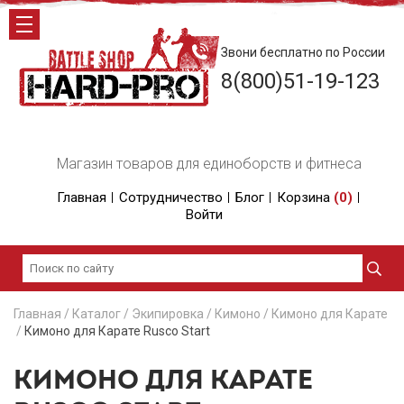
Звони бесплатно по России
8(800)51-19-123
Магазин товаров для единоборств и фитнеса
Главная
Сотрудничество
Блог
Корзина
(
0
)
Войти
Главная
/
Каталог
/
Экипировка
/
Кимоно
/
Кимоно для Карате
/
Кимоно для Карате Rusco Start
КИМОНО ДЛЯ КАРАТЕ