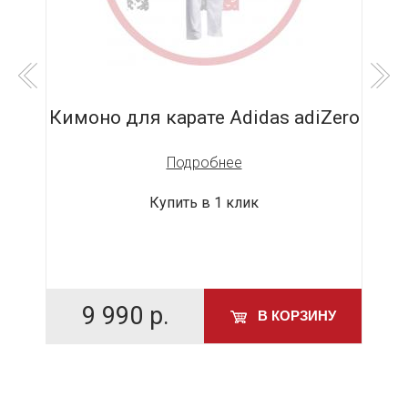
ido
Кимоно для карате Adidas adiZero
Подробнее
Купить в 1 клик
9 990
р.
У
В КОРЗИНУ