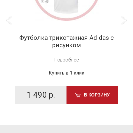
th
Футболка трикотажная Adidas с
рисунком
Подробнее
Купить в 1 клик
1 490
р.
У
В КОРЗИНУ