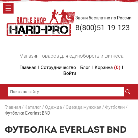
Звони бесплатно по России
8(800)51-19-123
Магазин товаров для единоборств и фитнеса
Главная
Сотрудничество
Блог
Корзина
(
0
)
Войти
Главная
/
Каталог
/
Одежда
/
Одежда мужская
/
Футболки
/
Футболка Everlast BND
ФУТБОЛКА EVERLAST BND