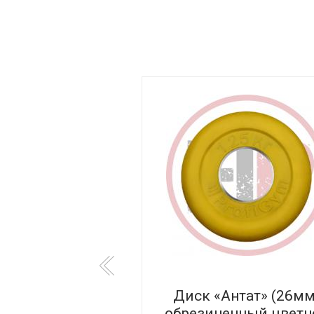
брезиненный с
Диск «Антат» (26мм
arfit BB-205 d=26
обрезиненный цветн