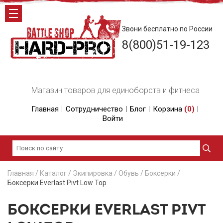
Звони бесплатно по России
8(800)51-19-123
Магазин товаров для единоборств и фитнеса
Главная
Сотрудничество
Блог
Корзина
(
0
)
Войти
Главная
/
Каталог
/
Экипировка
/
Обувь
/
Боксерки
/
Боксерки Everlast Pivt Low Top
БОКСЕРКИ EVERLAST PIVT