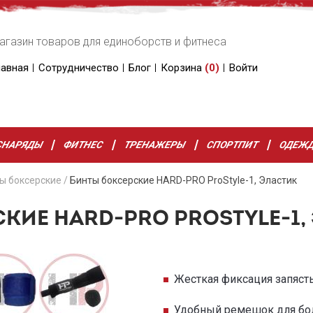
агазин товаров для единоборств и фитнеса
лавная
Сотрудничество
Блог
Корзина
(
0
)
Войти
СНАРЯДЫ
ФИТНЕС
ТРЕНАЖЕРЫ
СПОРТПИТ
ОДЕЖ
ы боксерские
/
Бинты боксерские HARD-PRO ProStyle-1, Эластик
КИЕ HARD-PRO PROSTYLE-1,
Жесткая фиксация запяст
Удобный ремешок для бо