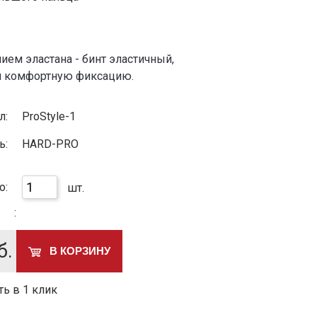
ием эластана - бинт эластичный,
и комфортную фиксацию.
л:
ProStyle-1
ь:
HARD-PRO
о:
шт.
:
б.
В КОРЗИНУ
ть в 1 клик