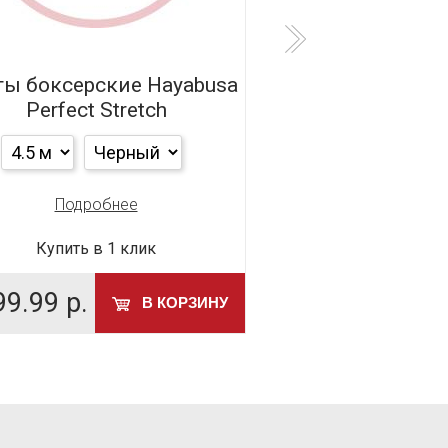
ы боксерские Hayabusa
Быстрые бинты A
Perfect Stretch
Inner Glo
Подробнее
Подробн
Купить в 1 клик
Купить в 1 
99.99
р.
499.99
р.
В КОРЗИНУ