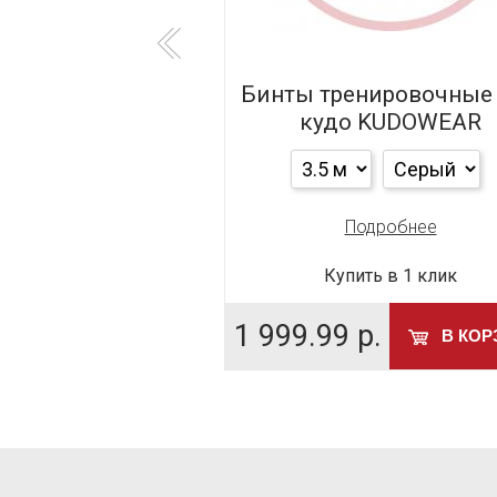
серские Reyvel,
Бинты тренировочные
Эластик
кудо KUDOWEAR
одробнее
Подробнее
ить в 1 клик
Купить в 1 клик
.
1 999.99
р.
В КОРЗИНУ
В КОР